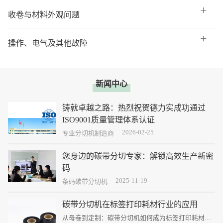
收卷与材料外观问题
操作、电气及其他故障
新闻中心
铸就卓越之路：热烈祝贺德力实成功通过
ISO9001质量管理体系认证
2026-02-25
这不仅是德力实发展史上一个熠熠生辉的里程碑，更
专业分切机制造商
是公司迈向国际化、标准化、专业化管理新征程的庄
严宣言。
您身边的碳带分切专家：解锁高效生产新密
码
2025-11-19
碳带分切虽是企业生产中的一个环节，但其精度、效
条码碳带分切机
率和稳定性直接决定了最终打印质量、生产成本和客
户满意度。
碳带分切机在标签打印耗材行业的应用
从母卷到定制：碳带分切机如何成为标签打印耗材行