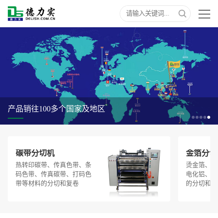
产品销往100多个国家及地区
碳带分切机
金箔分切
热转印碳带、传真色带、条
烫金箔、烫
码色带、传真碳带、打码色
电化铝、烫
带等材料的分切和复卷
的分切和复