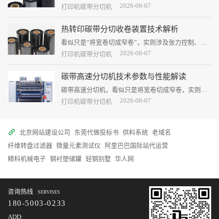
业的关键枢纽
2026-08-07
打印机碳带分切机
热转印碳带分切收卷装置技术解析
看似只是“将宽卷切成窄卷”，实则涉及张力控制、精
密机械、自动纠偏、刀具工艺等多学科技术的综合运
2026-08-07
打印机碳带分切机
用。
碳带高速分切机技术参数与性能解读
碳带高速分切机，看似只是将宽卷切成窄卷，实则是
对张力、速度、纠偏、切割的综合精密控制。
2026-08-07
打印机碳带分切机
北京网站建设公司
东莞代做投标书
供料系统
老域名
纤维转盘过滤器
微量元素测试仪
阿里巴巴国际站代运营
精科机械电子
钢衬塑储罐
轻钢别墅
华人网
咨询热线
SERVISES
180-5003-0233
ADD: