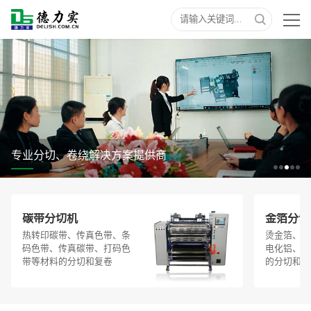
专业分切、卷绕解决方案提供商
碳带分切机
金箔分切
热转印碳带、传真色带、条
烫金箔、烫
码色带、传真碳带、打码色
电化铝、烫
带等材料的分切和复卷
的分切和复