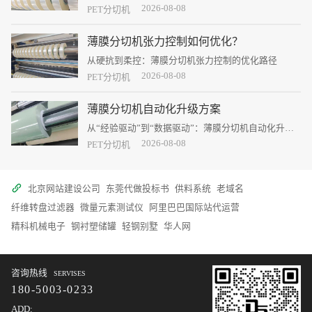
析，并提出相应的解决措施。
2026-08-08
PET分切机
薄膜分切机张力控制如何优化？
从硬抗到柔控：薄膜分切机张力控制的优化路径
2026-08-08
PET分切机
薄膜分切机自动化升级方案
从“经验驱动”到“数据驱动”：薄膜分切机自动化升级
的路径与价值
2026-08-08
PET分切机
北京网站建设公司
东莞代做投标书
供料系统
老域名
纤维转盘过滤器
微量元素测试仪
阿里巴巴国际站代运营
精科机械电子
钢衬塑储罐
轻钢别墅
华人网
咨询热线
SERVISES
180-5003-0233
ADD: