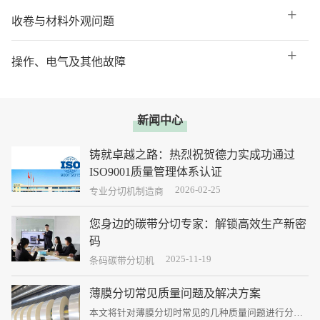
收卷与材料外观问题
操作、电气及其他故障
新闻中心
铸就卓越之路：热烈祝贺德力实成功通过
ISO9001质量管理体系认证
2026-02-25
这不仅是德力实发展史上一个熠熠生辉的里程碑，更
专业分切机制造商
是公司迈向国际化、标准化、专业化管理新征程的庄
严宣言。
您身边的碳带分切专家：解锁高效生产新密
码
2025-11-19
碳带分切虽是企业生产中的一个环节，但其精度、效
条码碳带分切机
率和稳定性直接决定了最终打印质量、生产成本和客
户满意度。
薄膜分切常见质量问题及解决方案
本文将针对薄膜分切时常见的几种质量问题进行分