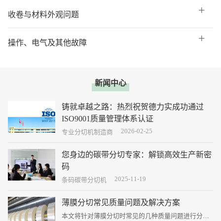
收卷与材料外观问题
操作、电气及其他故障
新闻中心
铸就卓越之路：热烈祝贺德力实成功通过
ISO9001质量管理体系认证
2026-02-25
这不仅是德力实发展史上一个熠熠生辉的里程碑，更
专业分切机制造商
是公司迈向国际化、标准化、专业化管理新征程的庄
严宣言。
您身边的碳带分切专家：解锁高效生产新密
码
2025-11-19
碳带分切虽是企业生产中的一个环节，但其精度、效
条码碳带分切机
率和稳定性直接决定了最终打印质量、生产成本和客
户满意度。
薄膜分切常见质量问题及解决方案
本文将针对薄膜分切时常见的几种质量问题进行分