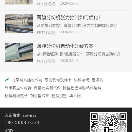
析，并提出相应的解决措施。
2026-08-08
PET分切机
薄膜分切机张力控制如何优化？
从硬抗到柔控：薄膜分切机张力控制的优化路径
2026-08-08
PET分切机
薄膜分切机自动化升级方案
从“经验驱动”到“数据驱动”：薄膜分切机自动化升级
的路径与价值
2026-08-08
PET分切机
北京网站建设公司
东莞代做投标书
供料系统
老域名
纤维转盘过滤器
微量元素测试仪
阿里巴巴国际站代运营
精科机械电子
钢衬塑储罐
轻钢别墅
华人网
咨询热线
SERVISES
180-5003-0233
ADD: