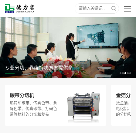
专业分切、卷绕解决方案提供商
碳带分切机
金箔分切
热转印碳带、传真色带、条
烫金箔、烫
码色带、传真碳带、打码色
电化铝、烫
带等材料的分切和复卷
的分切和复