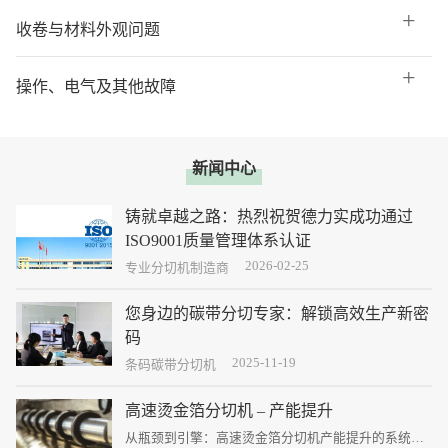
收卷与材料外观问题
操作、电气及其他故障
新闻中心
铸就卓越之路：热烈祝贺德力实成功通过
ISO9001质量管理体系认证
2026-02-25
这不仅是德力实发展史上一个熠熠生辉的里程碑，更
专业分切机制造商
是公司迈向国际化、标准化、专业化管理新征程的庄
严宣言。
您身边的碳带分切专家：解锁高效生产新密
码
2025-11-19
碳带分切虽是企业生产中的一个环节，但其精度、效
条码碳带分切机
率和稳定性直接决定了最终打印质量、生产成本和客
户满意度。
高速烫金箔分切机 – 产能提升
从瓶颈到引擎：高速烫金箔分切机产能提升的系统性