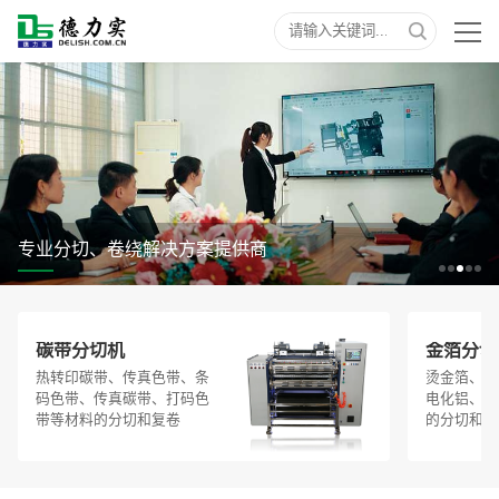
专业分切、卷绕解决方案提供商
碳带分切机
金箔分切
热转印碳带、传真色带、条
烫金箔、烫
码色带、传真碳带、打码色
电化铝、烫
带等材料的分切和复卷
的分切和复