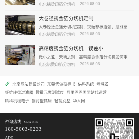
路径
2026-08-06
电化铝烫印箔分切机
大卷径烫金箔分切机定制
大卷径烫金箔分切机定制：突破非标瓶颈，赋能高端
印包装饰
2026-08-06
电化铝烫印箔分切机
高精度烫金箔分切机 – 误差小
微小之差，天地之别：高精度烫金箔分切机如何重塑
品质边界
2026-08-06
电化铝烫印箔分切机
北京网站建设公司
东莞代做投标书
供料系统
老域名
纤维转盘过滤器
微量元素测试仪
阿里巴巴国际站代运营
精科机械电子
钢衬塑储罐
轻钢别墅
华人网
咨询热线
SERVISES
180-5003-0233
ADD: